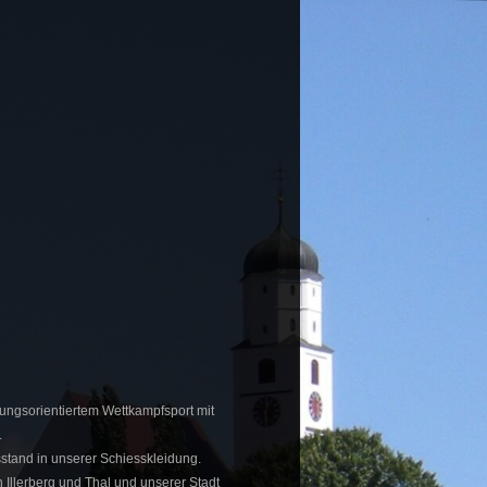
ungsorientiertem Wettkampfsport mit
.
sstand in unserer Schiesskleidung.
 Illerberg und Thal und unserer Stadt