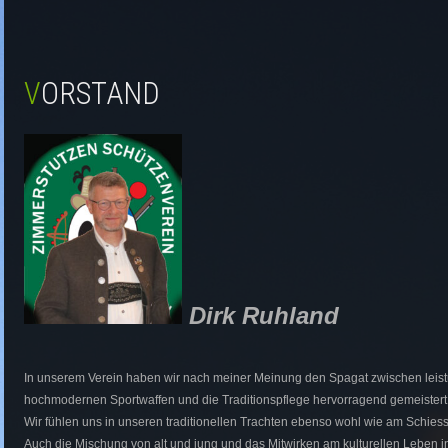
VORSTAND
Dirk Ruhland
In unserem Verein haben wir nach meiner Meinung den Spagat zwischen leist
hochmodernen Sportwaffen und die Traditionspflege hervorragend gemeistert
Wir fühlen uns in unseren traditionellen Trachten ebenso wohl wie am Schies
Auch die Mischung von alt und jung und das Mitwirken am kulturellen Leben in